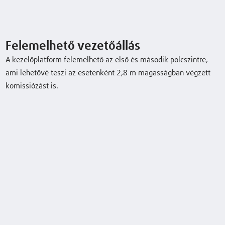
load
N20 C L
1,2 (t)
700 (mm)
9 / 12 km/h
Felemelhető vezetőállás
A kezelőplatform felemelhető az első és második polcszintre,
Típuslap letöltése
ami lehetővé teszi az esetenként 2,8 m magasságban végzett
komissiózást is.
Tájékoztató letöltése
Opcionális felszereltség
Felemelhető vezetőállás
Linde flottakezelés