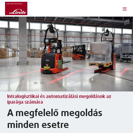
Intralogisztikai és automatizálási megoldások az
iparága számára
A megfelelő megoldás
minden esetre