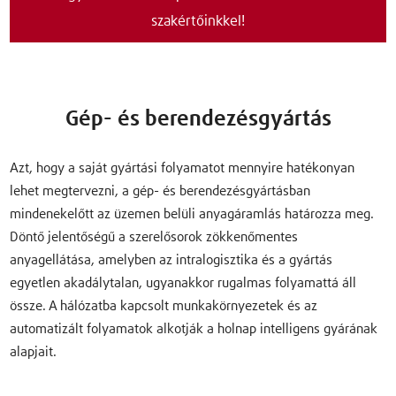
szakértőinkkel!
Gép- és berendezésgyártás
Azt, hogy a saját gyártási folyamatot mennyire hatékonyan
lehet megtervezni, a gép- és berendezésgyártásban
mindenekelőtt az üzemen belüli anyagáramlás határozza meg.
Döntő jelentőségű a szerelősorok zökkenőmentes
anyagellátása, amelyben az intralogisztika és a gyártás
egyetlen akadálytalan, ugyanakkor rugalmas folyamattá áll
össze. A hálózatba kapcsolt munkakörnyezetek és az
automatizált folyamatok alkotják a holnap intelligens gyárának
alapjait.