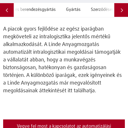
Gép- és berendezésgyártás
Gyártás
Szerződéses logiszt
A piacok gyors fejlődése az egész iparágban
megköveteli az intralogisztika jelentős mértékű
alkalmazkodását. A Linde Anyagmozgatás
automatizált intralogisztikai megoldásai támogatják
a vállalatát abban, hogy a munkavégzés
biztonságosan, hatékonyan és gazdaságosan
történjen. A különböző iparágak, ezek igényeinek és
a Linde Anyagmozgatás már megvalósított
megoldásainak áttekintését itt találhatja.
Vegye fel most a kapcsolatot az automatizálási