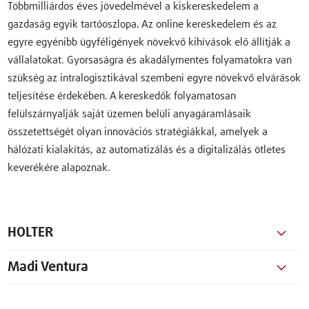
Többmilliárdos éves jövedelmével a kiskereskedelem a
gazdaság egyik tartóoszlopa. Az online kereskedelem és az
egyre egyénibb ügyféligények növekvő kihívások elő állítják a
vállalatokat. Gyorsaságra és akadálymentes folyamatokra van
szükség az intralogisztikával szembeni egyre növekvő elvárások
teljesítése érdekében. A kereskedők folyamatosan
felülszárnyalják saját üzemen belüli anyagáramlásaik
összetettségét olyan innovációs stratégiákkal, amelyek a
hálózati kialakítás, az automatizálás és a digitalizálás ötletes
keverékére alapoznak.
HOLTER
Madi Ventura