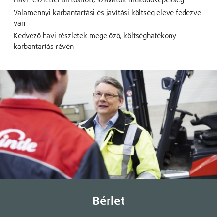
Havi részlettel biztosított, szavatolt működőképesség
Valamennyi karbantartási és javítási költség eleve fedezve
van
Kedvező havi részletek megelőző, költséghatékony
karbantartás révén
Bérlet