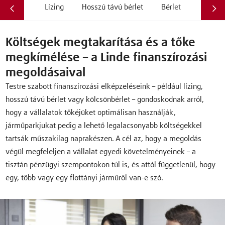
Lízing
Hosszú távú bérlet
Bérlet
Költségek megtakarítása és a tőke
megkímélése – a Linde finanszírozási
megoldásaival
Testre szabott finanszírozási elképzeléseink – például lízing,
hosszú távú bérlet vagy kölcsönbérlet – gondoskodnak arról,
hogy a vállalatok tőkéjüket optimálisan használják,
járműparkjukat pedig a lehető legalacsonyabb költségekkel
tartsák műszakilag naprakészen. A cél az, hogy a megoldás
végül megfeleljen a vállalat egyedi követelményeinek – a
tisztán pénzügyi szempontokon túl is, és attól függetlenül, hogy
egy, több vagy egy flottányi járműről van-e szó.