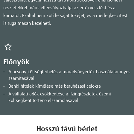
választania. Egyedi hosszú távú konstrukcióval, állandó havi
részletekkel máris ellensúlyozhatja az értékvesztést és a
kamatot. Ezáltal nem köti le saját tőkéjét, és a mérlegkészítést
is rugalmasan kezelheti.
Előnyök
Alacsony költségterhelés a maradványérték használatarányos
számításával
Banki hitelek kímélése más beruházási célokra
A vállalati adók csökkentése a lízingrészletek üzemi
költségként történő elszámolásával
Hosszú távú bérlet