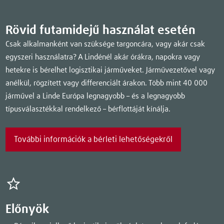
Rövid futamidejű használat esetén
Csak alkalmanként van szüksége targoncára, vagy akár csak
egyszeri használatra? A Lindénél akár órákra, napokra vagy
hetekre is bérelhet logisztikai járműveket. Járművezetővel vagy
anélkül, rögzített vagy differenciált árakon. Több mint 40 000
járművel a Linde Európa legnagyobb – és a legnagyobb
típusválasztékkal rendelkező – bérflottáját kínálja.
További információk a bérleti lehetőségekről
Előnyök