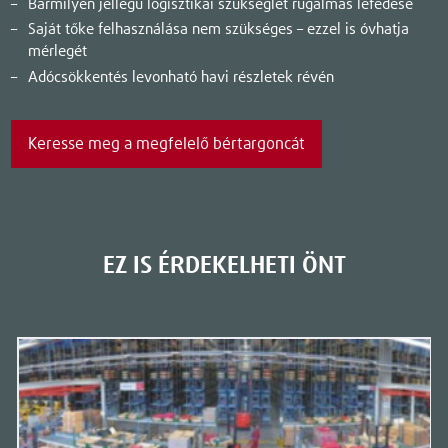
Bármilyen jellegű logisztikai szükséglet rugalmas lefedése
Saját tőke felhasználása nem szükséges – ezzel is óvhatja
mérlegét
Adócsökkentés levonható havi részletek révén
Keresse meg a megfelelő bértargoncát
EZ IS ÉRDEKELHETI ÖNT