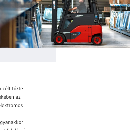
 célt tűzte
dekében az
 elektromos
ugyanakkor