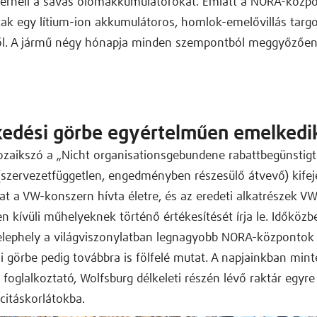
erheli a savas ólomakkumulátorokat. Emiatt a NORA-közpon
ak egy lítium-ion akkumulátoros, homlok-emelővillás targ
ől. A jármű négy hónapja minden szempontból meggyőzőe
edési görbe egyértelműen emelkedi
zaikszó a „Nicht organisationsgebundene rabattbegünstigt
zervezetfüggetlen, engedményben részesülő átvevő) kifeje
at a VW-konszern hívta életre, és az eredeti alkatrészek VW
n kívüli műhelyeknek történő értékesítését írja le. Időközb
elephely a világviszonylatban legnagyobb NORA-központok 
 görbe pedig továbbra is fölfelé mutat. A napjainkban min
foglalkoztató, Wolfsburg délkeleti részén lévő raktár egyr
citáskorlátokba.