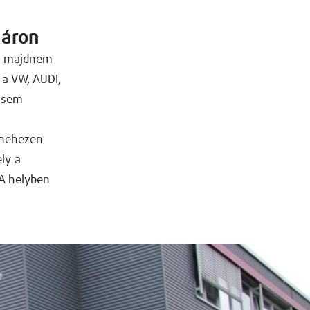
 áron
rn majdnem
 a VW, AUDI,
t sem
 nehezen
ly a
 A helyben