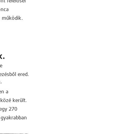
t felelősei
onca
n működik.
k.
e
zésből ered.
-
en a
közé került.
tegy 270
e gyakrabban