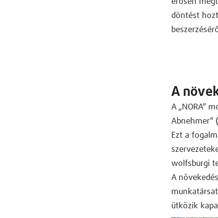
erősen megt
döntést hozt
beszerzésér
A növek
A „NORA” mo
Abnehmer” (s
Ezt a fogalm
szervezeteke
wolfsburgi t
A növekedési
munkatársat 
ütközik kapa