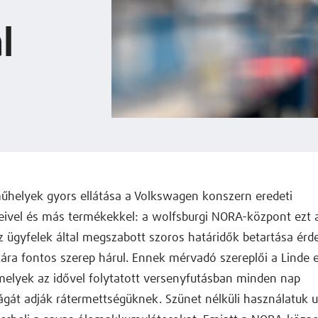
l
űhelyek gyors ellátása a Volkswagen konszern eredeti
eivel és más termékekkel: a wolfsburgi NORA-központ ezt a
Az ügyfelek által megszabott szoros határidők betartása ér
ikára fontos szerep hárul. Ennek mérvadó szereplői a Linde
melyek az idővel folytatott versenyfutásban minden nap
gát adják rátermettségüknek. Szünet nélküli használatuk 