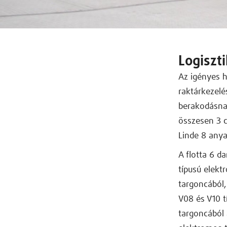
Logiszt
Az igényes h
raktárkezel
berakodásnak
összesen 3 
Linde 8 any
A flotta 6 d
típusú elek
targoncából,
V08 és V10 t
targoncából 