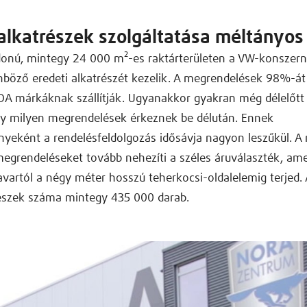
 alkatrészek szolgáltatása méltányos
ajdonú, mintegy 24 000 m²-es raktárterületen a VW-konsze
böző eredeti alkatrészét kezelik. A megrendelések 98%-át
DA márkáknak szállítják. Ugyanakkor gyakran még délelőt
gy milyen megrendelések érkeznek be délután. Ennek
yeként a rendelésfeldolgozás idősávja nagyon leszűkül. A
egrendeléseket tovább nehezíti a széles áruválaszték, ame
avartól a négy méter hosszú teherkocsi-oldalelemig terjed.
részek száma mintegy 435 000 darab.