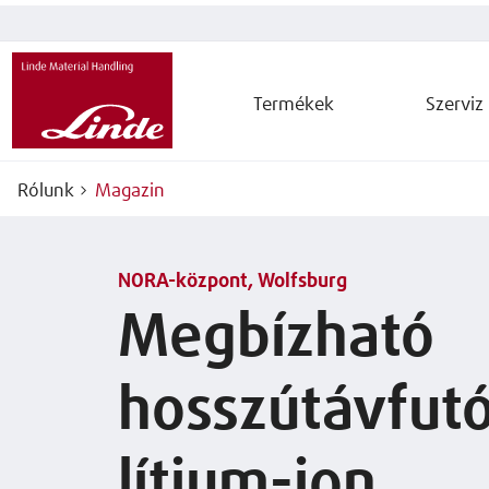
Termékek
Szerviz
Rólunk
Magazin
NORA-központ, Wolfsburg
Megbízható
hosszútávfut
lítium-ion