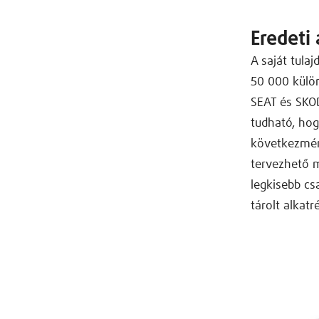
Eredeti
A saját tul
50 000 külön
SEAT és SKO
tudható, ho
következmén
tervezhető m
legkisebb cs
tárolt alkat