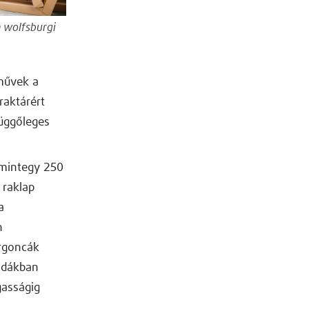
a wolfsburgi
rművek a
raktárért
függőleges
 mintegy 250
 raklap
a
n
argoncák
ládákban
gasságig