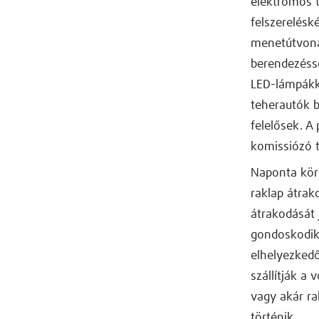
elektromos t
felszerelésk
menetútvona
berendezéssel
LED-lámpákka
teherautók b
felelősek. A
komissiózó 
Naponta körü
raklap átrak
átrakodását 
gondoskodik
elhelyezkedő
szállítják a
vagy akár ra
történik.