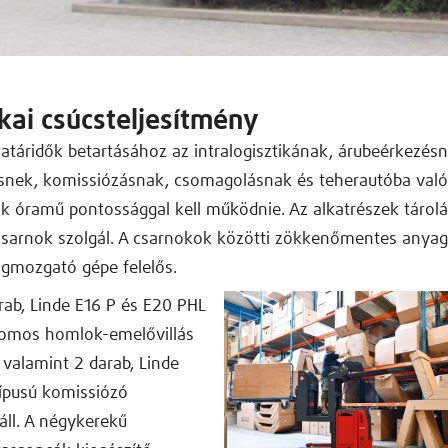
ikai csúcsteljesítmény
atáridők betartásához az intralogisztikának, árubeérkezésn
ésnek, komissiózásnak, csomagolásnak és teherautóba való
 óramű pontossággal kell működnie. Az alkatrészek tárolá
csarnok szolgál. A csarnokok közötti zökkenőmentes anyag
agmozgató gépe felelős.
arab, Linde E16 P és E20 PHL
tromos homlok-emelővillás
 valamint 2 darab, Linde
ípusú komissiózó
áll. A négykerekű