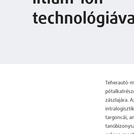
technológiáva
Teherautó-m
pótalkatrész
zászlajára. 
intralogiszt
targoncái, a
tanúbizonysá