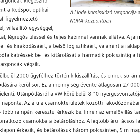
argoncák kiegészítő
ént a RedSpot optikai
A Linde komissiózó targoncája 
l-figyelmeztető
NORA-központban
, villaállító egységgel,
l, légrugós üléssel és teljes kabinnal vannak ellátva. A já
e- és kirakodásáért, a belső logisztikáért, valamint a raklap
 pótalkatrészek be- és kitárolását a harmadik polcszintig a 
targoncák végzik.
lbelül 2000 ügyfélhez történik kiszállítás, és ennek során
odására kerül sor. Ez a mennyiség évente átlagosan 27 000
jelenti. Utánpótlásról a VW körülbelül 8–10 nyergesvontatój
 naponta. Az áru a csarnokterületek közötti rakodózónába
 több rámpán keresztül érkezik be. Innen az emelővillás t
 vonatkozó csarnokba a betároláshoz. A legtöbb áru rácsos 
klapon érkezik, és betárolásuk három polcszinten, 5 m ma