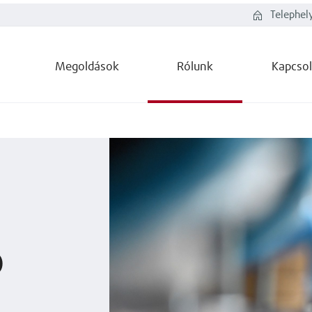
Telephel
Megoldások
Rólunk
Kapcsol
ó