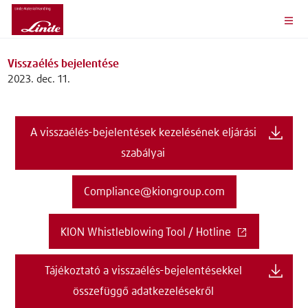
Visszaélés bejelentése
2023. dec. 11.
A visszaélés-bejelentések kezelésének eljárási
szabályai
Compliance@kiongroup.com
KION Whistleblowing Tool / Hotline
Tájékoztató a visszaélés-bejelentésekkel
összefüggő adatkezelésekről