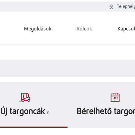
Telephel
Megoldások
Rólunk
Kapcsol
Új targoncák
Bérelhető targo
0