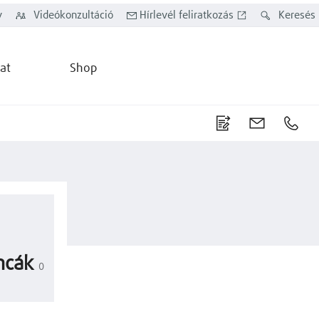
y
Videókonzultáció
Hírlevél feliratkozás
Keresés
at
Shop
ncák
0