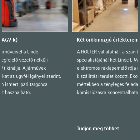
 (AGV-k)
Két örökmozgó értékterem
árműveivel a Linde
A HOLTER vállalatnál, a szanit
gfelelő vezető nélküli
specialistájánál két Linde L-
) kínálja. A járművek
elektromos raklapemelő rója a 
tokat az ügyfél igényei szerint.
kiszállítási terület között. Ekö
n ismert ipari targonca
mértékben a tényleges feladat
nt használható.
komissiózásra koncentrálhatna
Tudjon meg többet