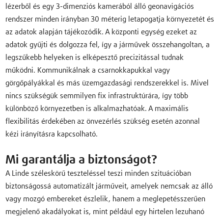
lézerből és egy 3-dimenziós kamerából álló geonavigációs
rendszer minden irányban 30 méterig letapogatja környezetét és
az adatok alapján tájékozódik. A központi egység ezeket az
adatok gyűjti és dolgozza fel, így a járművek összehangoltan, a
legszűkebb helyeken is elképesztő precizitással tudnak
működni. Kommunikálnak a csarnokkapukkal vagy
görgőpályákkal és más üzemgazdasági rendszerekkel is. Mivel
nincs szükségük semmilyen fix infrastruktúrára, így több
különböző környezetben is alkalmazhatóak. A maximális
flexibilitás érdekében az önvezérlés szükség esetén azonnal
kézi irányításra kapcsolható.
Mi garantálja a biztonságot?
A Linde széleskörű teszteléssel teszi minden szituációban
biztonságossá automatizált járműveit, amelyek nemcsak az álló
vagy mozgó embereket észlelik, hanem a meglepetésszerűen
megjelenő akadályokat is, mint például egy hirtelen lezuhanó