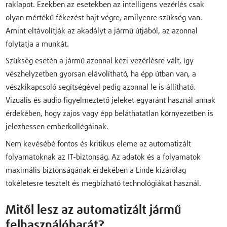
raklapot. Ezekben az esetekben az intelligens vezérlés csak
olyan mértékű fékezést hajt végre, amilyenre szükség van.
Amint eltávolítják az akadályt a jármű útjából, az azonnal
folytatja a munkát.
Szükség esetén a jármű azonnal kézi vezérlésre vált, így
vészhelyzetben gyorsan elávolítható, ha épp útban van, a
vészkikapcsoló segítségével pedig azonnal le is állítható.
Vizuális és audio figyelmeztető jeleket egyaránt használ annak
érdekében, hogy zajos vagy épp beláthatatlan környezetben is
jelezhessen emberkollégáinak.
Nem kevésébé fontos és kritikus eleme az automatizált
folyamatoknak az IT-biztonság. Az adatok és a folyamatok
maximális biztonságának érdekében a Linde kizárólag
tökéletesre tesztelt és megbízható technológiákat használ.
Mitől lesz az automatizált jármű
felhasználóbarát?