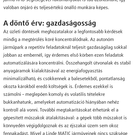
valóban önjáró és teljesértékű önálló munkára képes.
A döntő érv: gazdaságosság
Az üzleti döntések meghozatalakor a legfontosabb kérdések
mindig a megtérülés köré koncentrálódnak. Az autonóm
járműpark a repetitív feladatoknál teljesít gazdaságilag sokkal
jobban az embernél, így érdemes első körben ezen feladatok
automatizálására koncentrálni. Összehangolt útvonalak és stabil
anyagáramok kialakításával az energiafogyasztás
minimalizálható, és csökkennek a balesetekből, pontatlanság
okozta károkból eredő költségek is. Érdemes ezekkel is
számolni – meglepően komoly és volatilis tételekre
bukkanhatunk, amelyeket automatizáció hiányában nehéz
kontroll alá vonni. További megtakarításokat érhetünk el a
gépesített műszakok átalakításával: a gépek több műszakot is
könnyedén végigdolgoznak és az éjszakai üzem sem okoz
fennakadást. Mivel a Linde MATIC járműveinek nincs szüksége