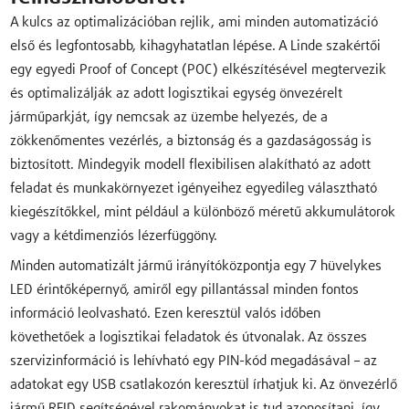
A kulcs az optimalizációban rejlik, ami minden automatizáció
első és legfontosabb, kihagyhatatlan lépése. A Linde szakértői
egy egyedi Proof of Concept (POC) elkészítésével megtervezik
és optimalizálják az adott logisztikai egység önvezérelt
járműparkját, így nemcsak az üzembe helyezés, de a
zökkenőmentes vezérlés, a biztonság és a gazdaságosság is
biztosított. Mindegyik modell flexibilisen alakítható az adott
feladat és munkakörnyezet igényeihez egyedileg választható
kiegészítőkkel, mint például a különböző méretű akkumulátorok
vagy a kétdimenziós lézerfüggöny.
Minden automatizált jármű irányítóközpontja egy 7 hüvelykes
LED érintőképernyő, amiről egy pillantással minden fontos
információ leolvasható. Ezen keresztül valós időben
követhetőek a logisztikai feladatok és útvonalak. Az összes
szervizinformáció is lehívható egy PIN-kód megadásával – az
adatokat egy USB csatlakozón keresztül írhatjuk ki. Az önvezérlő
jármű RFID segítségével rakományokat is tud azonosítani, így