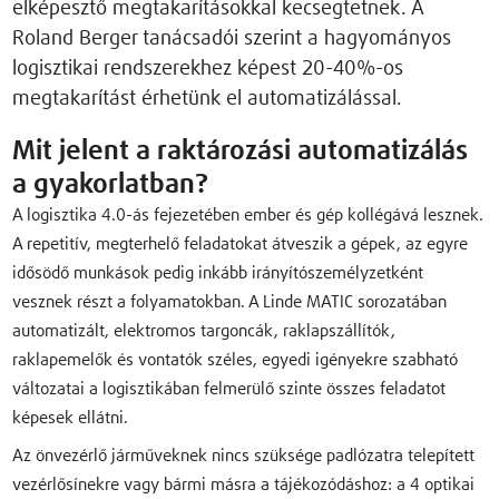
elképesztő megtakarításokkal kecsegtetnek. A
Roland Berger tanácsadói szerint a hagyományos
logisztikai rendszerekhez képest 20-40%-os
megtakarítást érhetünk el automatizálással.
Mit jelent a raktározási automatizálás
a gyakorlatban?
A logisztika 4.0-ás fejezetében ember és gép kollégává lesznek.
A repetitív, megterhelő feladatokat átveszik a gépek, az egyre
idősödő munkások pedig inkább irányítószemélyzetként
vesznek részt a folyamatokban. A Linde MATIC sorozatában
automatizált, elektromos targoncák, raklapszállítók,
raklapemelők és vontatók széles, egyedi igényekre szabható
változatai a logisztikában felmerülő szinte összes feladatot
képesek ellátni.
Az önvezérlő járműveknek nincs szüksége padlózatra telepített
vezérlősínekre vagy bármi másra a tájékozódáshoz: a 4 optikai