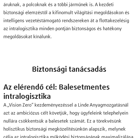
áruknak, a polcoknak és a többi járműnek is. A kezdeti
biztonsági elemzéstől a kifinomult világítási megoldásokon és
intelligens vezetéstámogató rendszereken át a flottakezelésig
az intralogisztika minden pontján biztonságos és hatékony
megoldásokat kínálunk.
Biztonsági tanácsadás
Az elérendő cél: Balesetmentes
intralogisztika
A „Vision Zero” kezdeményezéssel a Linde Anyagmozgatásnál
azt az ambiciózus célt követjük, hogy ügyfeleink telephelyein
nullára csökkentsük a balesetek számát. Ez a törekvésünk
holisztikus biztonsági megközelítésünkön alapszik, melynek
célja az intralogisztika működési biztonságának maximalizálása