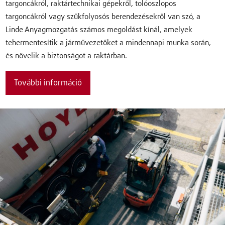
targoncákról, raktártechnikai gépekről, tolóoszlopos
targoncákról vagy szűkfolyosós berendezésekről van szó, a
Linde Anyagmozgatás számos megoldást kínál, amelyek
tehermentesítik a járművezetőket a mindennapi munka során,
és növelik a biztonságot a raktárban.
További információ