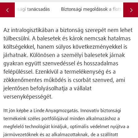
Biztonsági tanácsadás
Biztonsági megoldások a flotta számá
Az intralogisztikában a biztonság szerepét nem lehet
túlbecsülni. A balesetek és károk nemcsak hatalmas
költségekkel, hanem súlyos következményekkel is
járhatnak. Különösen a személyi balesetek járnak
gyakran együtt szenvedéssel és hosszadalmas
felépüléssel. Ezenkívül a termelékenység és a
zökkenőmentes működés is csorbát szenved, ami
jelentősen befolyásolhatja a vállalat
versenyképességét.
Itt jön képbe a Linde Anyagmozgatás. Innovatív biztonsági
termékeink széles portfóliójával minden alkalmazáshoz a
megfelelő technológiát kínáljuk, optimális védelmet nyújtva a
járművezetőknek és az alkalmazottaknak, de a szállított