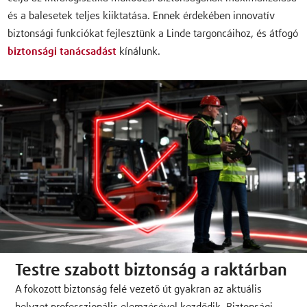
és a balesetek teljes kiiktatása. Ennek érdekében innovatív
biztonsági funkciókat fejlesztünk a Linde targoncáihoz, és átfogó
biztonsági tanácsadást
kínálunk.
Testre szabott biztonság a raktárban
A fokozott biztonság felé vezető út gyakran az aktuális