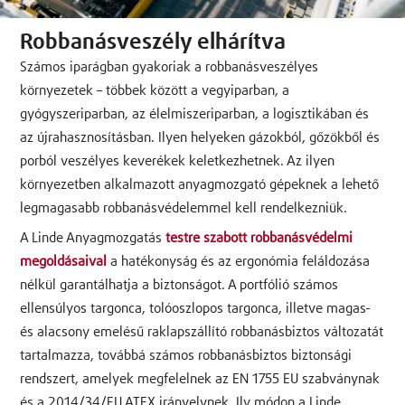
Robbanásveszély elhárítva
Számos iparágban gyakoriak a robbanásveszélyes
környezetek – többek között a vegyiparban, a
gyógyszeriparban, az élelmiszeriparban, a logisztikában és
az újrahasznosításban. Ilyen helyeken gázokból, gőzökből és
porból veszélyes keverékek keletkezhetnek. Az ilyen
környezetben alkalmazott anyagmozgató gépeknek a lehető
legmagasabb robbanásvédelemmel kell rendelkezniük.
A Linde Anyagmozgatás
testre szabott robbanásvédelmi
megoldásaival
a hatékonyság és az ergonómia feláldozása
nélkül garantálhatja a biztonságot. A portfólió számos
ellensúlyos targonca, tolóoszlopos targonca, illetve magas-
és alacsony emelésű raklapszállító robbanásbiztos változatát
tartalmazza, továbbá számos robbanásbiztos biztonsági
rendszert, amelyek megfelelnek az EN 1755 EU szabványnak
és a 2014/34/EU ATEX irányelvnek. Ily módon a Linde