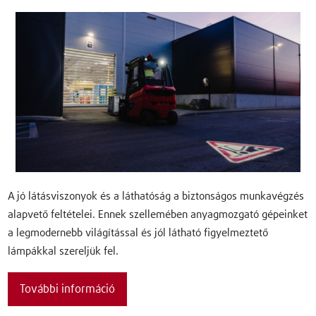
A jó látásviszonyok és a láthatóság a biztonságos munkavégzés
alapvető feltételei. Ennek szellemében anyagmozgató gépeinket
a legmodernebb világítással és jól látható figyelmeztető
lámpákkal szereljük fel.
További információ