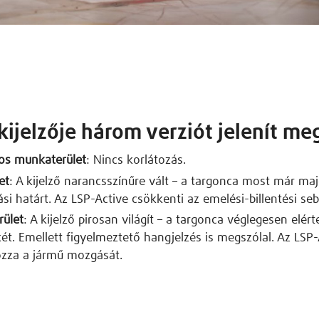
kijelzője három verziót jelenít me
os munkaterület
: Nincs korlátozás.
et
: A kijelző narancsszínűre vált – a targonca most már ma
ási határt. Az LSP-Active csökkenti az emelési-billentési se
rület
: A kijelző pirosan világít – a targonca véglegesen elért
ét. Emellett figyelmeztető hangjelzés is megszólal. Az LSP-
ozza a jármű mozgását.