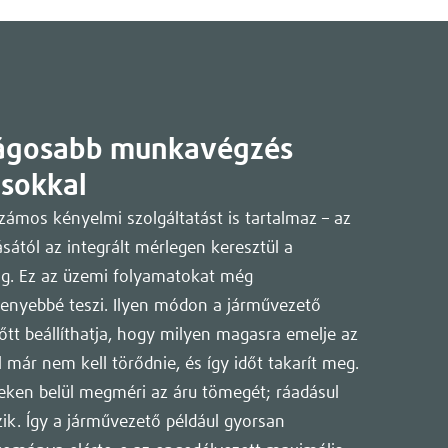
ságosabb munkavégzés
ásokkal
számos kényelmi szolgáltatást is tartalmaz – az
ától az integrált mérlegen keresztül a
áig. Ez az üzemi folyamatokat még
kenyebbé teszi. Ilyen módon a járművezető
tt beállíthatja, hogy milyen magasra emelje az
már nem kell törődnie, és így időt takarít meg.
eken belül megméri az áru tömegét; ráadásul
zik. Így a járművezető például gyorsan