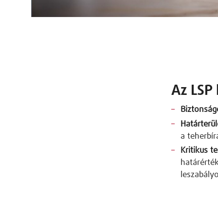
Az LSP 
Biztonság
Határterül
a teherbír
Kritikus te
határérték
leszabály