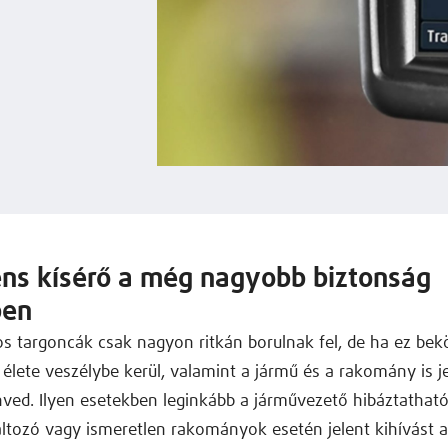
gens kísérő a még nagyobb biztonság
ben
os targoncák csak nagyon ritkán borulnak fel, de ha ez bek
élete veszélybe kerül, valamint a jármű és a rakomány is j
nved. Ilyen esetekben leginkább a járművezető hibáztathat
ltozó vagy ismeretlen rakományok esetén jelent kihívást 