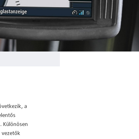
övetkezik, a
elentős
ó. Különösen
a vezetők