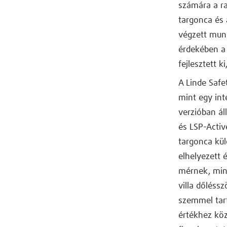
számára a ra
targonca és
végzett mun
érdekében a
fejlesztett 
A Linde Safe
mint egy inte
verzióban ál
és LSP-Activ
targonca kü
elhelyezett 
mérnek, min
villa dőléss
szemmel tart
értékhez köz