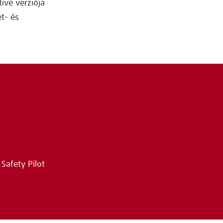
tive verziója
t- és
Safety Pilot