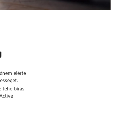
g
jdnem elérte
bességet.
e teherbírási
Active