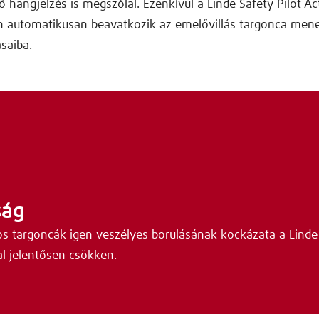
ő hangjelzés is megszólal. Ezenkívül a Linde Safety Pilot Ac
n automatikusan beavatkozik az emelővillás targonca mene
saiba.
ság
os targoncák igen veszélyes borulásának kockázata a Linde 
l jelentősen csökken.