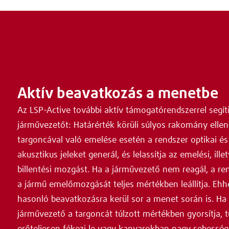
Aktív beavatkozás a menetbe
Az LSP-Active további aktív támogatórendszerrel segíti
járművezetőt: Határérték körüli súlyos rakomány ellen
targoncával való emelése esetén a rendszer optikai és
akusztikus jeleket generál, és lelassítja az emelési, ille
billentési mozgást. Ha a járművezető nem reagál, a re
a jármű emelőmozgását teljes mértékben leállítja. Ehh
hasonló beavatkozásra kerül sor a menet során is. Ha
járművezető a targoncát túlzott mértékben gyorsítja, t