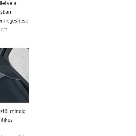
letve a
asban
emlegesítése
ert
ztül mindig
itikus