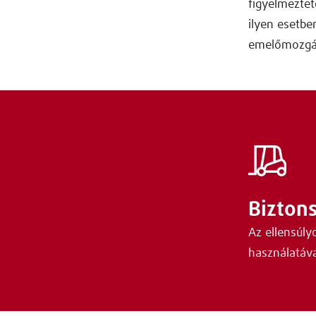
figyelmeztet
ilyen esetbe
emelőmozgá
Bizton
Az ellensúly
használatáva