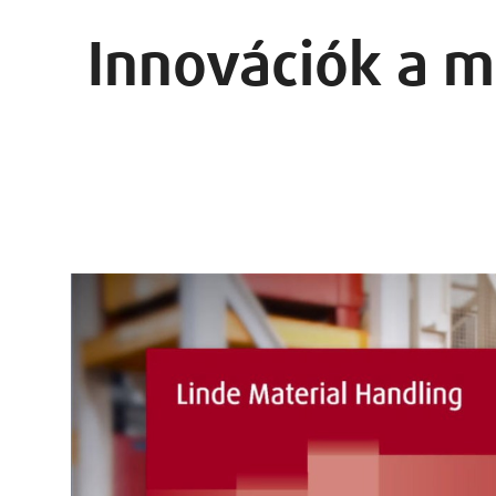
Innovációk a 
Rakománytömeg
Emelési magasság
Dölésszög
Rakománynyomaték (csak az LSP-
Active esetén)