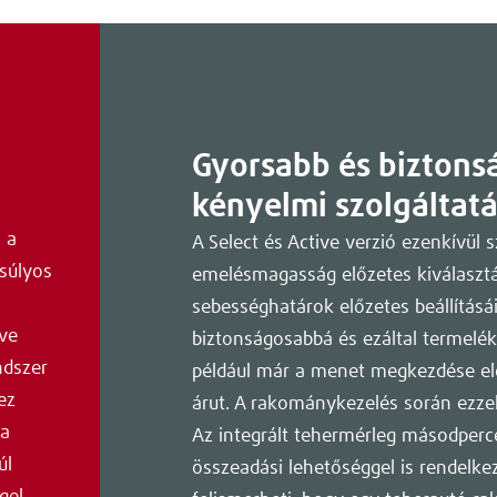
Gyorsabb és bizton
kényelmi szolgáltat
 a
A Select és Active verzió ezenkívül 
súlyos
emelésmagasság előzetes kiválasztás
sebességhatárok előzetes beállítás
tve
biztonságosabbá és ezáltal termelé
ndszer
például már a menet megkezdése elő
ez
árut. A rakománykezelés során ezzel 
 a
Az integrált tehermérleg másodperc
úl
összeadási lehetőséggel is rendelke