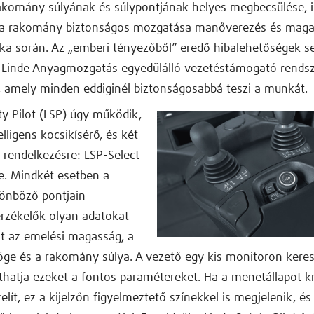
komány súlyának és súlypontjának helyes megbecsülése, il
 a rakomány biztonságos mozgatása manőverezés és mag
ka során. Az „emberi tényezőből” eredő hibalehetőségek s
 Linde Anyagmozgatás egyedülálló vezetéstámogató rendsz
ki, amely minden eddiginél biztonságosabbá teszi a munkát.
ty Pilot (LSP) úgy működik,
lligens kocsikísérő, és két
l rendelkezésre: LSP-Select
e. Mindkét esetben a
lönböző pontjain
érzékelők olyan adatokat
t az emelési magasság, a
zöge és a rakomány súlya. A vezető egy kis monitoron keres
hatja ezeket a fontos paramétereket. Ha a menetállapot kr
elít, ez a kijelzőn figyelmeztető színekkel is megjelenik, és