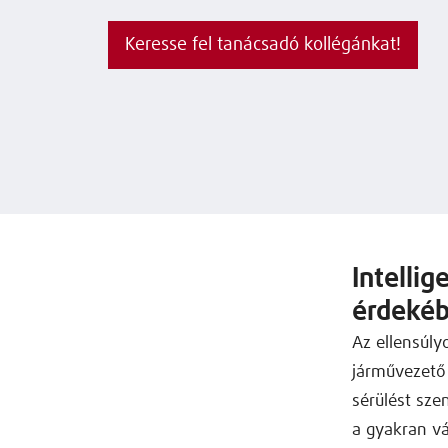
Keresse fel tanácsadó kollégánkat!
Intelli
érdeké
Az ellensúly
járművezető 
sérülést sze
a gyakran vá