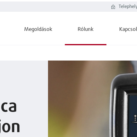
Telephel
Megoldások
Rólunk
Kapcsol
nca
jon