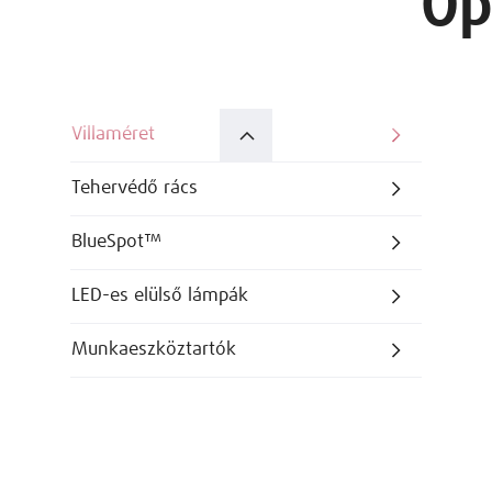
Op
Villaméret
Tehervédő rács
BlueSpot™
LED-es elülső lámpák
Munkaeszköztartók