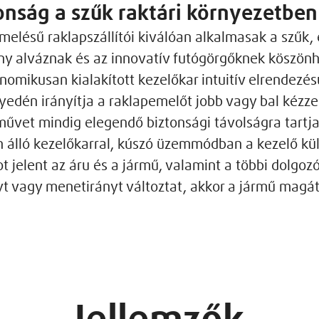
onság a szűk raktári környezetben
melésű raklapszállítói kiválóan alkalmasak a szűk,
eny alváznak és az innovatív futógörgőknek köszön
omikusan kialakított kezelőkar intuitív elrendezé
yedén irányítja a raklapemelőt jobb vagy bal kézze
művet mindig elegendő biztonsági távolságra tartja
 álló kezelőkarral, kúszó üzemmódban a kezelő kü
t jelent az áru és a jármű, valamint a többi dolgoz
t vagy menetirányt változtat, akkor a jármű magát