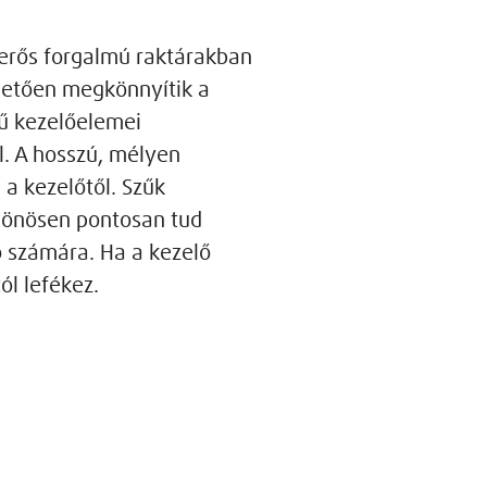
 erős forgalmú raktárakban
hetően megkönnyítik a
sű kezelőelemei
l. A hosszú, mélyen
 a kezelőtől. Szűk
lönösen pontosan tud
ó számára. Ha a kezelő
ól lefékez.