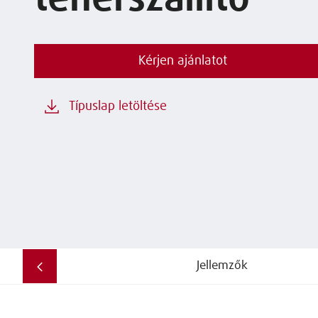
teherszállító
Kérjen ajánlatot
Típuslap letöltése
Jellemzők