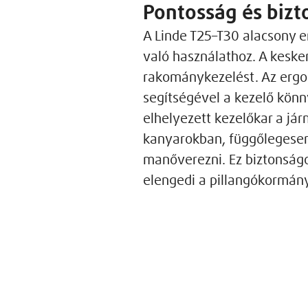
Pontosság és bizt
A Linde T25–T30 alacsony e
való használathoz. A kesk
rakománykezelést. Az ergon
segítségével a kezelő könn
elhelyezett kezelőkar a jár
kanyarokban, függőlegesen
manőverezni. Ez biztonságo
elengedi a pillangókormány