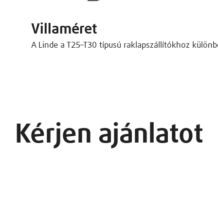
Villaméret
A Linde a T25–T30 típusú raklapszállítókhoz különb
Kérjen ajánlatot