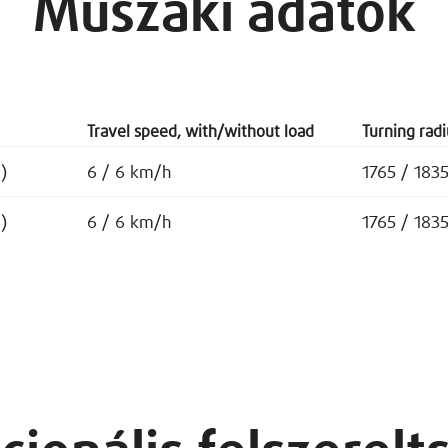
Műszaki adatok
Travel speed, with/without load
Turning radi
)
6 / 6 km/h
1765 / 183
)
6 / 6 km/h
1765 / 183