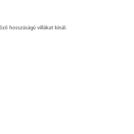
öző hosszúságú villákat kínál.