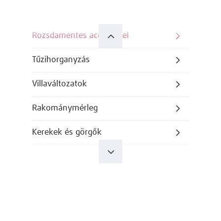
Rozsdamentes acél kivitel
Tűzihorganyzás
Villaváltozatok
Rakománymérleg
Kerekek és görgők