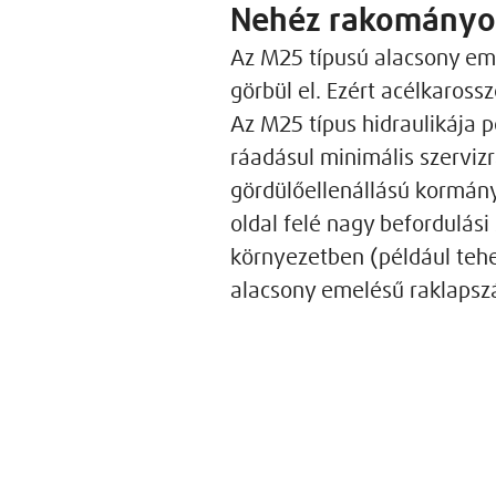
Nehéz rakományok 
Az M25 típusú alacsony emel
görbül el. Ezért acélkaros
Az M25 típus hidraulikája p
ráadásul minimális szervizr
gördülőellenállású kormán
oldal felé nagy befordulás
környezetben (például tehe
alacsony emelésű raklapszá