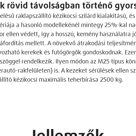
rövid távolságban történő gyors 
ésű raklapszállító kézikocsi szilárd kialakítású, é
szériája a hasonló modellekénél mintegy 25%-kal n
or ellen védett, így a hosszú, kemény használatra jó
áfordítás mellett. A növekvő átrakodási teljesítmé
yozható kerekek és futógörgők gondoskodnak. Ezen
i szöggel rendelkezik. Ilyen módon az M25 típus kö
rautó-rakfelületen) is. A kezeket sérülések ellen s
llító kézikocsi maximális teherbírása 2500 kg.