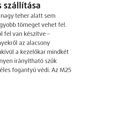
szállítása
s nagy teher alatt sem
agyobb tömeget vehet fel.
l fel van készítve –
nyekről az alacsony
kívül a kezelőkar mindkét
nnyen irányítható szűk
zéles fogantyú védi. Az M25