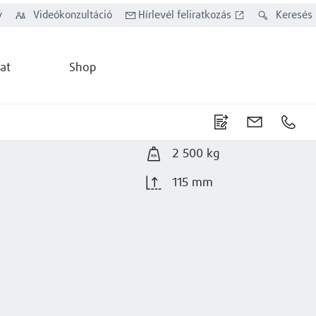
y
Videókonzultáció
Hírlevél feliratkozás
Keresés
at
Shop
2 500 kg
115 mm