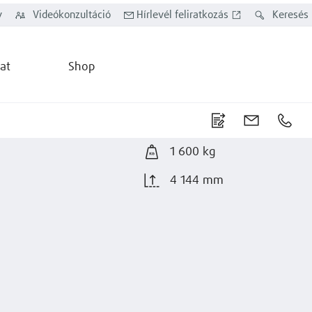
y
Videókonzultáció
Hírlevél feliratkozás
Keresés
at
Shop
1 600 kg
4 144 mm