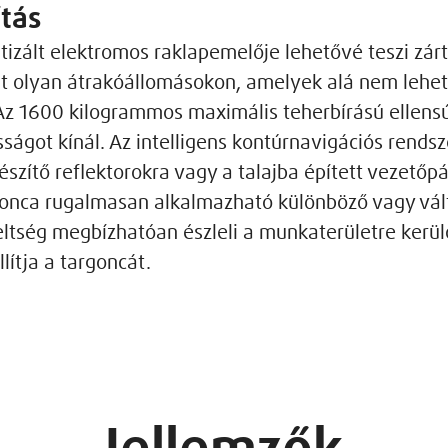
ítás
tizált elektromos raklapemelője lehetővé teszi zá
telt olyan átrakóállomásokon, amelyek alá nem lehe
Az 1600 kilogrammos maximális teherbírású ellensú
ágot kínál. Az intelligens kontúrnavigációs rendsz
gészítő reflektorokra vagy a talajba épített vezetőp
onca rugalmasan alkalmazható különböző vagy vál
reltség megbízhatóan észleli a munkaterületre kerü
lítja a targoncát.