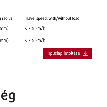
g radius
Travel speed, with/without load
(mm)
6 / 6 km/h
(mm)
6 / 6 km/h
Típuslap letöltése
ség