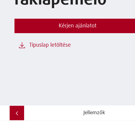
raklapemelő
Kérjen ajánlatot
Típuslap letöltése
Jellemzők