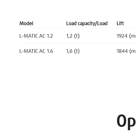
Model
Load capacity/Load
Lift
L-MATIC AC 1.2
1,2 (t)
1924 (
L-MATIC AC 1.6
1,6 (t)
1844 (
Op