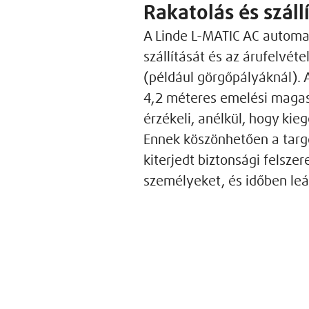
Rakatolás és száll
A Linde L-MATIC AC automa
szállítását és az árufelvé
(például görgőpályáknál). 
4,2 méteres emelési magass
érzékeli, anélkül, hogy kie
Ennek köszönhetően a targ
kiterjedt biztonsági felsze
személyeket, és időben leál