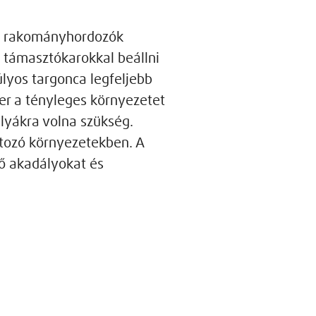
rt rakományhordozók
t támasztókarokkal beállni
lyos targonca legfeljebb
er a tényleges környezetet
ályákra volna szükség.
tozó környezetekben. A
lő akadályokat és