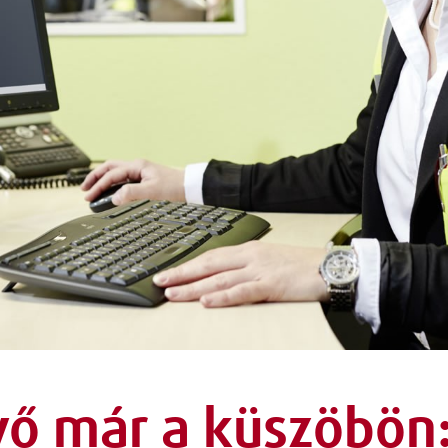
vő már a küszöbön