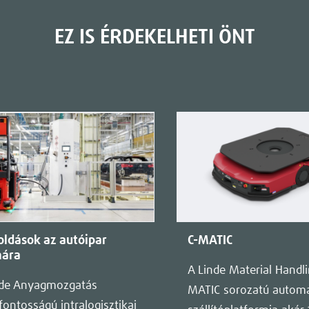
EZ IS ÉRDEKELHETI ÖNT
ldások az autóipar
C-MATIC
ára
A Linde Material Handli
nde Anyagmozgatás
MATIC sorozatú automa
fontosságú intralogisztikai