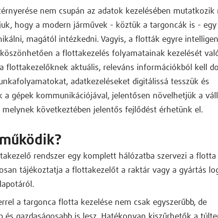
ó térnyerése nem csupán az adatok kezelésében mutatkozik
tjuk, hogy a modern járművek - köztük a targoncák is - egy
álni, magától intézkedni. Vagyis, a flották egyre intellige
köszönhetően a flottakezelés folyamatainak kezelését val
 a flottakezelőknek aktuális, releváns információkból kell d
nkafolyamatokat, adatkezeléseket digitálissá tesszük és
 a gépek kommunikációjával, jelentősen növelhetjük a váll
, melynek következtében jelentős fejlődést érhetünk el.
működik?
ttakezelő rendszer egy komplett hálózatba szervezi a flotta
san tájékoztatja a flottakezelőt a raktár vagy a gyártás log
lapotáról.
errel a targonca flotta kezelése nem csak egyszerűbb, de
 és gazdaságosabb is lesz. Hatékonyan kiszűrhetők a túlte