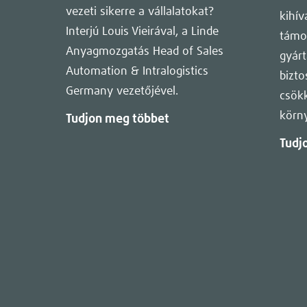
vezeti sikerre a vállalatokat?
kihív
Interjú Louis Vieirával, a Linde
támog
Anyagmozgatás Head of Sales
gyárt
Automation & Intralogistics
bizto
Germany vezetőjével.
csökk
körn
Tudjon meg többet
Tudj