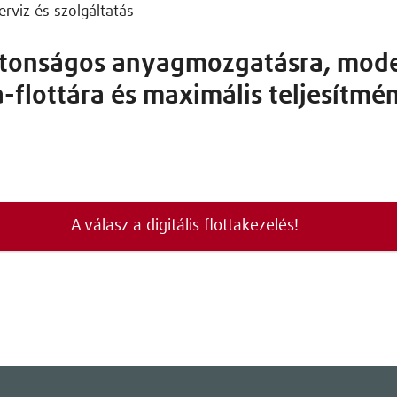
erviz és szolgáltatás
iztonságos anyagmozgatásra, mod
-flottára és maximális teljesítmé
A válasz a digitális flottakezelés!