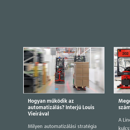
Hogyan működik az
Mego
automatizálás? Interjú Louis
szám
Vieirával
A Li
Milyen automatizálási stratégia
kulcs