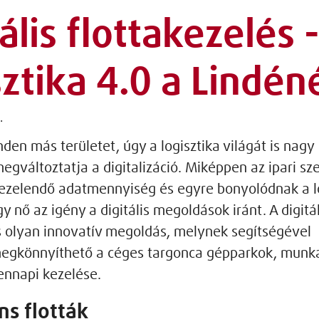
tális flottakezelés 
sztika 4.0 a Lindén
.
en más területet, úgy a logisztika világát is nagy
gváltoztatja a digitalizáció. Miképpen az ipari sz
ezelendő adatmennyiség és egyre bonyolódnak a lo
y nő az igény a digitális megoldások iránt. A digitál
s olyan innovatív megoldás, melynek segítségével
megkönnyíthető a céges targonca gépparkok, mun
ennapi kezelése.
ns flották