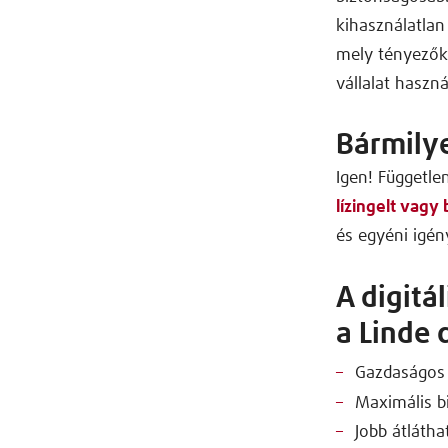
kihasználatla
mely tényezők
vállalat hasznát
Bármilye
Igen! Független
lízingelt vagy
és egyéni igé
A digitá
a Linde 
Gazdaságos 
Maximális b
Jobb átláth