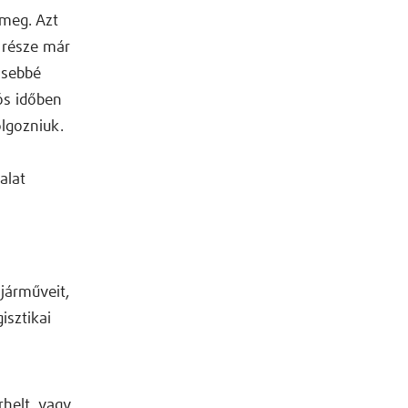
 meg. Azt
 része már
nsebbé
ós időben
olgozniuk.
alat
 járműveit,
isztikai
rhelt, vagy