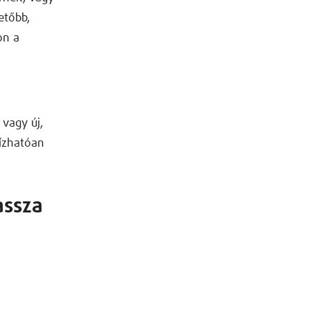
etőbb,
on a
 vagy új,
bízhatóan
assza