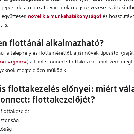
n gépek, de a munkafolyamatok megszervezése is áttekinth
 együttesen
növelik a munkahatékonyságot
és hosszútáv
 is.
n flottánál alkalmazható?
ül a telephely és flottamérettől, a járművek típusától (saját
 bértargonca
) a Linde connect: flottakezelő rendszere meg
nyeknek megfelelően működik.
lis flottakezelés előnyei: miért vál
connect: flottakezelőjét?
flottakezelés
iztonság
atóság