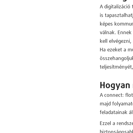
A digitalizáci
is tapasztalha
képes kommunik
válnak. Ennek 
kell elvégezni,
Ha ezeket a mu
összehangoljuk
teljesítményét
Hogyan 
A connect: flo
majd folyamato
feladatainak ál
Ezzel a rendsz
biztonságosabb