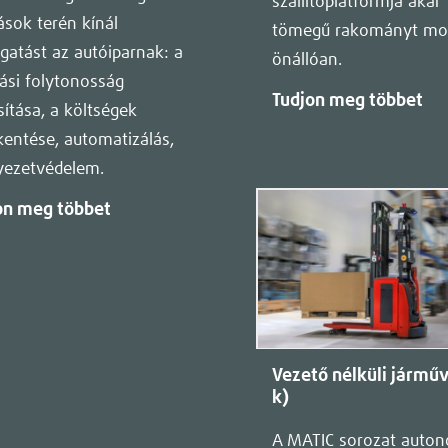
szállítóplatformja akár
ások terén kínál
tömegű rakományt mo
atást az autóiparnak: a
önállóan.
ási folytonosság
Tudjon meg többet
sítása, a költségek
entése, automatizálás,
yezetvédelem.
on meg többet
Vezető nélküli jármű
k)
A MATIC sorozat auto