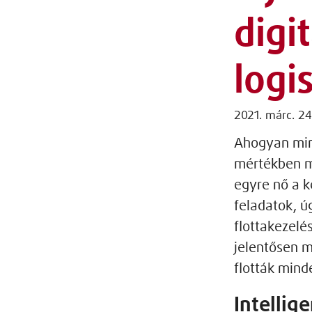
digi
logi
2021. márc. 24
Ahogyan mind
mértékben me
egyre nő a k
feladatok, úg
flottakezelé
jelentősen 
flották mind
Intellige