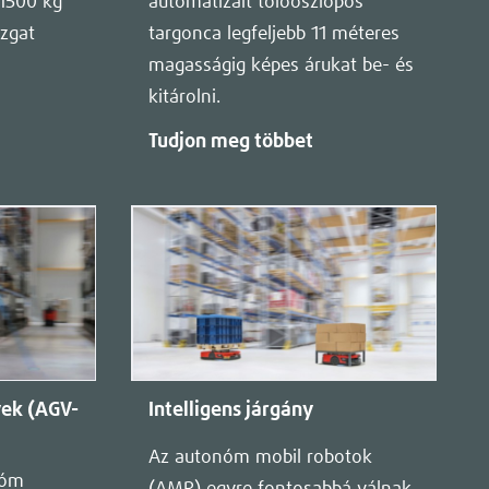
 1500 kg
automatizált tolóoszlopos
zgat
targonca legfeljebb 11 méteres
magasságig képes árukat be- és
kitárolni.
Tudjon meg többet
vek (AGV-
Intelligens járgány
Az autonóm mobil robotok
nóm