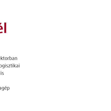
-
él
ektorban
gisztikai
is
kagép