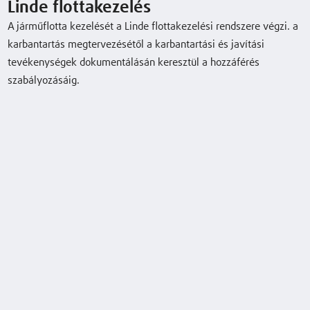
Linde flottakezelés
A járműflotta kezelését a Linde flottakezelési rendszere végzi. a
Linde flottakezelés
karbantartás megtervezésétől a karbantartási és javítási
tevékenységek dokumentálásán keresztül a hozzáférés
Tudjon meg többet
szabályozásáig.
Tudjon meg többet
Tudjon meg többet
Tudjon meg többet
Tudjon meg többet
Tudjon meg többet
Tudjon meg többet
Tudjon meg többet