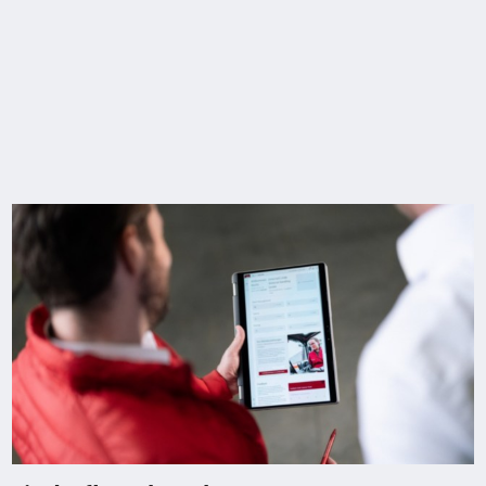
Műszaki adatok
Model
Load
Lift
Travel speed,
capacity/Load
with/without
load
N20 D
1,2 / (0,8/1,2) /
1924 (mm)
10 / 12 km/h
2,0 (t)
Típuslap letöltése
Tájékoztató letöltése
Opcionális felszereltség