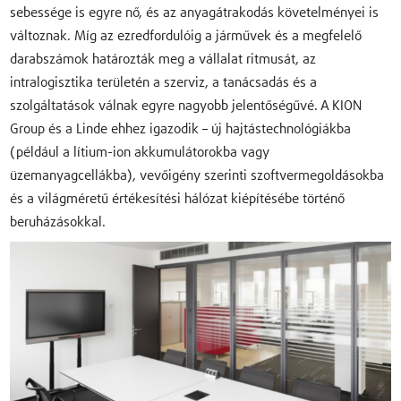
sebessége is egyre nő, és az anyagátrakodás követelményei is
változnak. Míg az ezredfordulóig a járművek és a megfelelő
darabszámok határozták meg a vállalat ritmusát, az
intralogisztika területén a szerviz, a tanácsadás és a
szolgáltatások válnak egyre nagyobb jelentőségűvé. A KION
Group és a Linde ehhez igazodik – új hajtástechnológiákba
(például a lítium-ion akkumulátorokba vagy
üzemanyagcellákba), vevőigény szerinti szoftvermegoldásokba
és a világméretű értékesítési hálózat kiépítésébe történő
beruházásokkal.