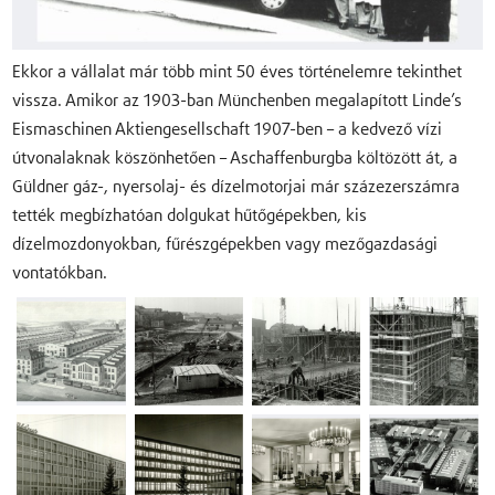
Ekkor a vállalat már több mint 50 éves történelemre tekinthet
vissza. Amikor az 1903-ban Münchenben megalapított Linde’s
Eismaschinen Aktiengesellschaft 1907-ben – a kedvező vízi
útvonalaknak köszönhetően – Aschaffenburgba költözött át, a
Güldner gáz-, nyersolaj- és dízelmotorjai már százezerszámra
tették megbízhatóan dolgukat hűtőgépekben, kis
dízelmozdonyokban, fűrészgépekben vagy mezőgazdasági
vontatókban.