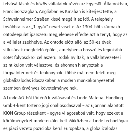
felvásárlások és közös vállalatok révén az Egyesült Államokban,
Franciaországban, Angliában és Kínában is kiterjesztette, a
Schweinheimer Straßén kissé megállt az idő. A telephely
továbbra is az „1. gyár” nevet viselte. Az 1904-ből származó
öntödeépület iparszerű megjelenése elfedte azt a tényt, hogy az
a vállalat székhelye. Az öntöde előtt álló, az 50-es évek
stílusának megfelelő épület, amelyben a hosszú és leginkább
sötét folyosókról cellaszerű irodák nyíltak, a vállalatvezetési
szint külön volt választva, és ahonnan hiányoztak a
tárgyalótermek és teakonyhák, többé már nem felelt meg
globalizálódás időszakában a modern munkakörnyezettel
szemben érvényes követelményeinek.
A Linde AG-ból történő kiválásával és Linde Material Handling
GmbH-ként történő jogi önállósodásával – az újonnan alapított
KION Group részeként – egyre világosabbá vált, hogy ezeket a
körülményeket modernizálni kell. Miközben a Linde technológiai
és piaci vezető pozícióba kerül Európában, a globalizálódás