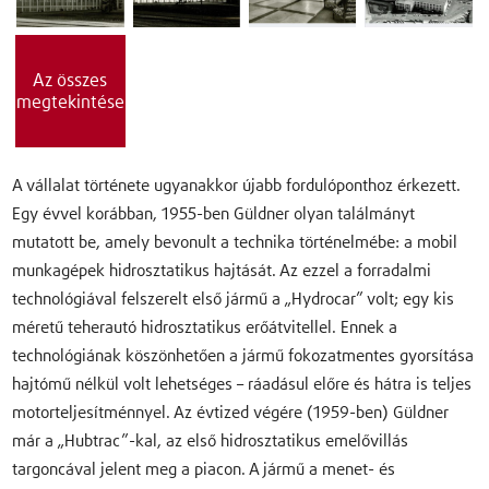
Az összes
megtekintése
A vállalat története ugyanakkor újabb fordulóponthoz érkezett.
Egy évvel korábban, 1955-ben Güldner olyan találmányt
mutatott be, amely bevonult a technika történelmébe: a mobil
munkagépek hidrosztatikus hajtását. Az ezzel a forradalmi
technológiával felszerelt első jármű a „Hydrocar” volt; egy kis
méretű teherautó hidrosztatikus erőátvitellel. Ennek a
technológiának köszönhetően a jármű fokozatmentes gyorsítása
hajtómű nélkül volt lehetséges – ráadásul előre és hátra is teljes
motorteljesítménnyel. Az évtized végére (1959-ben) Güldner
már a „Hubtrac”-kal, az első hidrosztatikus emelővillás
targoncával jelent meg a piacon. A jármű a menet- és