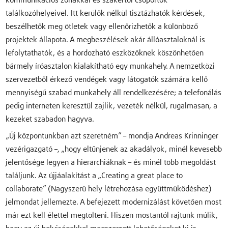
kommunikációs zónákkal és szakértői csoportok
találkozóhelyeivel. Itt kerülők nélkül tisztázhatók kérdések,
beszélhetők meg ötletek vagy ellenőrizhetők a különböző
projektek állapota. A megbeszélések akár állóasztaloknál is
lefolytathatók, és a hordozható eszközöknek köszönhetően
bármely íróasztalon kialakítható egy munkahely. A nemzetközi
szervezetből érkező vendégek vagy látogatók számára kellő
mennyiségű szabad munkahely áll rendelkezésére; a telefonálás
pedig interneten keresztül zajlik, vezeték nélkül, rugalmasan, a
kezeket szabadon hagyva.
„Új központunkban azt szeretném” – mondja Andreas Krinninger
vezérigazgató –, „hogy eltűnjenek az akadályok, minél kevesebb
jelentősége legyen a hierarchiáknak – és minél több megoldást
találjunk. Az újjáalakítást a „Creating a great place to
collaborate” (Nagyszerű hely létrehozása együttműködéshez)
jelmondat jellemezte. A befejezett modernizálást követően most
már ezt kell élettel megtölteni. Hiszen mostantól rajtunk múlik,