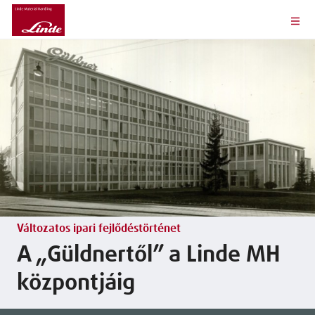
Változatos ipari fejlődéstörténet
A „Güldnertől” a Linde MH
központjáig