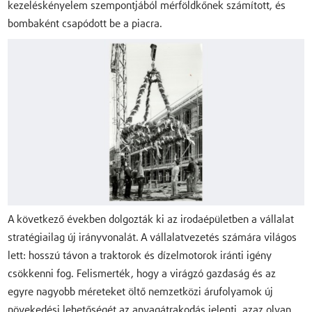
kezeléskényelem szempontjából mérföldkőnek számított, és
bombaként csapódott be a piacra.
A következő években dolgozták ki az irodaépületben a vállalat
stratégiailag új irányvonalát. A vállalatvezetés számára világos
lett: hosszú távon a traktorok és dízelmotorok iránti igény
csökkenni fog. Felismerték, hogy a virágzó gazdaság és az
egyre nagyobb méreteket öltő nemzetközi árufolyamok új
növekedési lehetőségét az anyagátrakodás jelenti, azaz olyan,