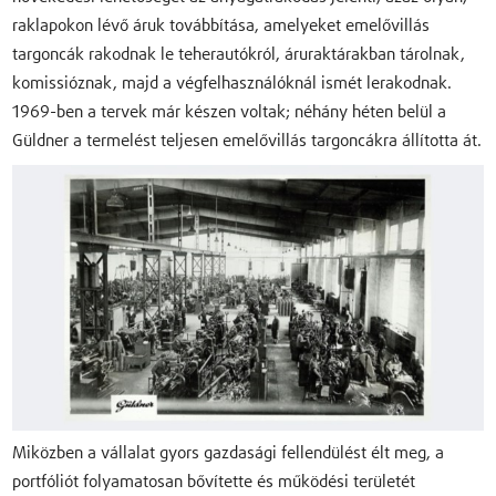
raklapokon lévő áruk továbbítása, amelyeket emelővillás
targoncák rakodnak le teherautókról, áruraktárakban tárolnak,
komissióznak, majd a végfelhasználóknál ismét lerakodnak.
1969-ben a tervek már készen voltak; néhány héten belül a
Güldner a termelést teljesen emelővillás targoncákra állította át.
Miközben a vállalat gyors gazdasági fellendülést élt meg, a
portfóliót folyamatosan bővítette és működési területét