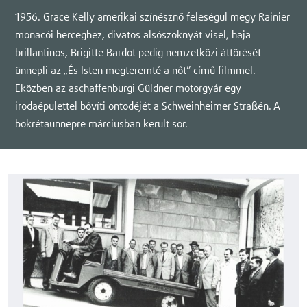
1956. Grace Kelly amerikai színésznő feleségül megy Rainier
monacói herceghez, divatos alsószoknyát visel, haja
brillantinos, Brigitte Bardot pedig nemzetközi áttörését
ünnepli az „És Isten megteremté a nőt” című filmmel.
Eközben az aschaffenburgi Güldner motorgyár egy
irodaépülettel bővíti öntödéjét a Schweinheimer Straßén. A
bokrétaünnepre márciusban került sor.