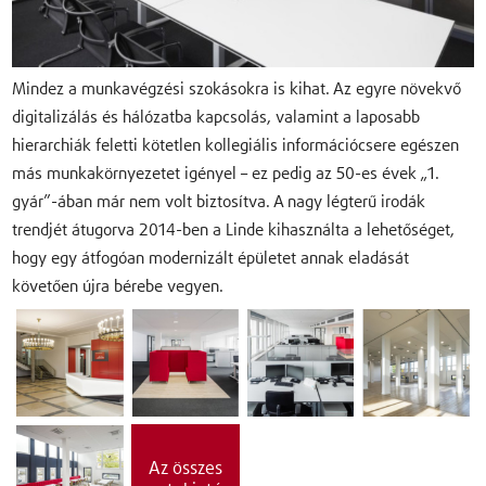
Mindez a munkavégzési szokásokra is kihat. Az egyre növekvő
digitalizálás és hálózatba kapcsolás, valamint a laposabb
hierarchiák feletti kötetlen kollegiális információcsere egészen
más munkakörnyezetet igényel – ez pedig az 50-es évek „1.
gyár”-ában már nem volt biztosítva. A nagy légterű irodák
trendjét átugorva 2014-ben a Linde kihasználta a lehetőséget,
hogy egy átfogóan modernizált épületet annak eladását
követően újra bérebe vegyen.
Az összes