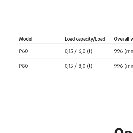
Model
Load capacity/Load
Overall 
P60
0,15 / 6,0 (t)
996 (m
P80
0,15 / 8,0 (t)
996 (m