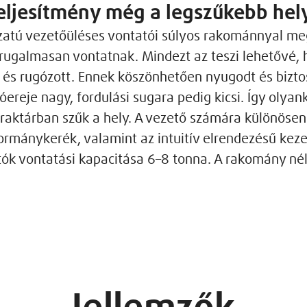
eljesítmény még a legszűkebb hel
zatú vezetőüléses vontatói súlyos rakománnyal meg
 rugalmasan vontatnak. Mindezt az teszi lehetővé
t és rugózott. Ennek köszönhetően nyugodt és bizto
reje nagy, fordulási sugara pedig kicsi. Így olyank
a raktárban szűk a hely. A vezető számára különösen
kormánykerék, valamint az intuitív elrendezésű kez
ók vontatási kapacitása 6–8 tonna. A rakomány né