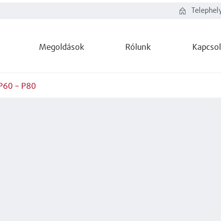
Telephel
Megoldások
Rólunk
Kapcsol
P60 – P80