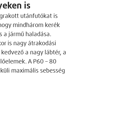
yeken is
rakott utánfutókat is
, hogy mindhárom kerék
s a jármű haladása.
or is nagy átrakodási
 kedvező a nagy lábtér, a
előelemek. A P60 – 80
lküli maximális sebesség