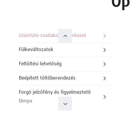
Op
Utánfutó-csatlakozó szerkezet
Fülkeváltozatok
Feltöltési lehetőség
Beépített töltőberendezés
Forgó jelzőfény és figyelmeztető
lámpa
Ülésváltozatok
Közlekedésbiztonsági megvilágítás