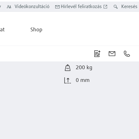
y
Videókonzultáció
Hírlevél feliratkozás
Keresés
at
Shop
200 kg
0 mm