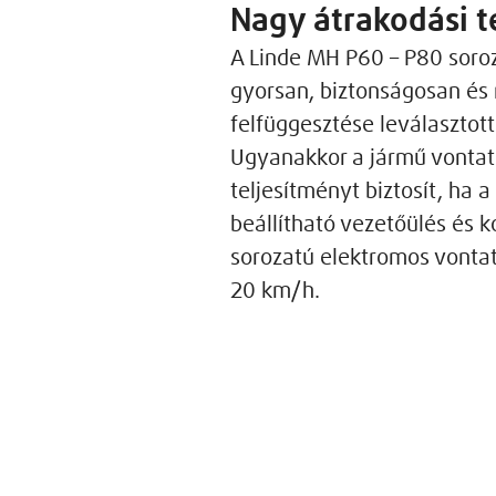
Nagy átrakodási t
A Linde MH P60 – P80 soro
gyorsan, biztonságosan és
felfüggesztése leválasztot
Ugyanakkor a jármű vontatóe
teljesítményt biztosít, ha 
beállítható vezetőülés és 
sorozatú elektromos vontat
20 km/h.