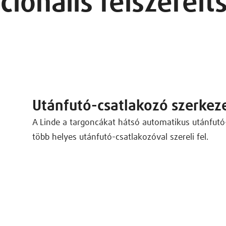
cionális felszerelt
Utánfutó-csatlakozó szerkez
A Linde a targoncákat hátsó automatikus utánfutó-
több helyes utánfutó-csatlakozóval szereli fel.