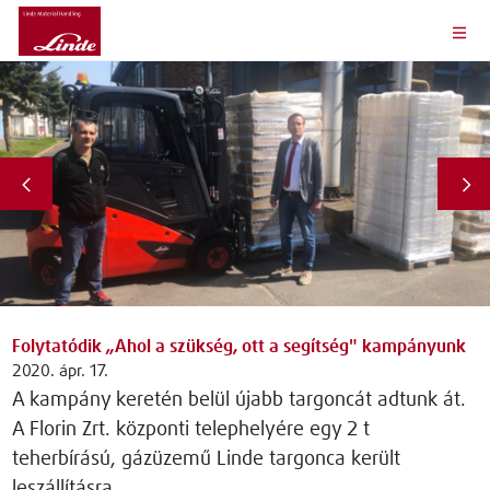
Folytatódik „Ahol a szükség, ott a segítség" kampányunk
2020. ápr. 17.
A kampány keretén belül újabb targoncát adtunk át.
A Florin Zrt. központi telephelyére egy 2 t
teherbírású, gázüzemű Linde targonca került
leszállításra.